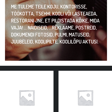
ME TULEME TEILE KOJU, KONTORISSE,
TÖÖKOTTA, TSEHHI, KOOLI VÕI LASTEAEDA,
RESTORANI JNE, ET PILDISTADA KÕIKE, MIDA
VAJA! … NÄIDISEID, …REKLAAME, POSTREID,
DOKUMENDI FOTOSID, PULMI, MATUSEID,
JUUBELEID, KOOLIPILTE, KOOLILÕPU AKTUSI.