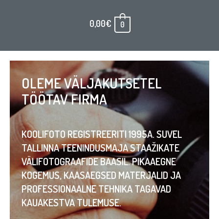
0,00
€
0
OLEME VÄLJAKUTSETEL
TÖÖTAV FIRMA
KOOLIFOTO REGISTREERITI 1995A. SUVEL
TALLINNA TEENINDUSMAJA STAAŽIKATE
VÄLIFOTOGRAAFIDE BAASIL. PIKAAEGNE
KOGEMUS, KAASAEGSED MATERJALID JA
PROFESSIONAALNE TEHNIKA TAGAVAD
KAUAKESTVA TULEMUSE.