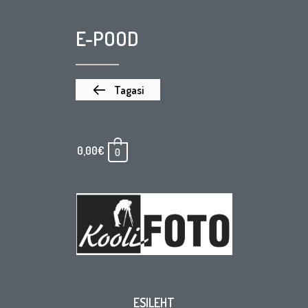
E-POOD
Tagasi
0,00
€
0
ESILEHT