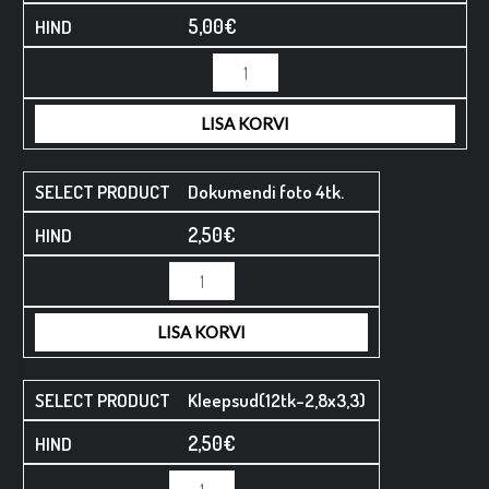
5,00
€
Minus
Minus
Plus
Plus
Quantity
Quantity
Quantity
Quantity
LISA KORVI
Dokumendi foto 4tk.
2,50
€
LISA KORVI
Kleepsud(12tk-2,8x3,3)
2,50
€