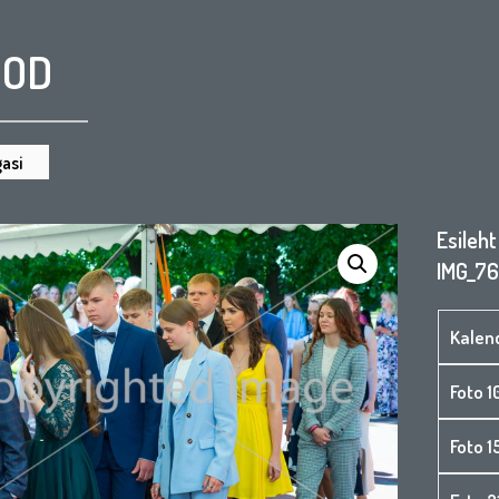
OOD
asi
Esileht
IMG_7
Kalen
Foto 1
Foto 