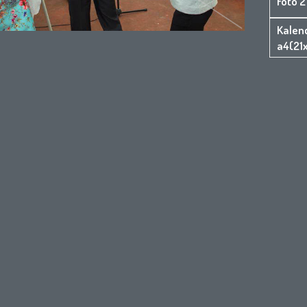
Foto 
Kalen
a4(21