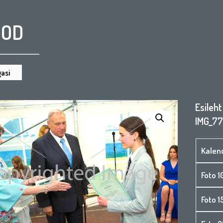
OOD
asi
Esileht
IMG_7
Kalen
Foto 1
Foto 