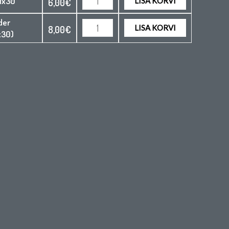
21x30
LISA KORVI
6,00
€
der
LISA KORVI
8,00
€
x30)