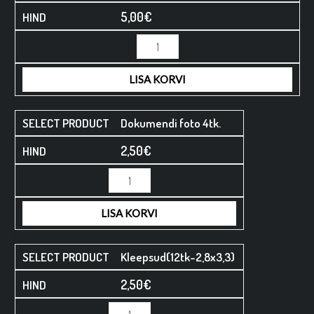
5,00
€
Minus
Minus
Plus
Plus
Quantity
Quantity
Quantity
Quantity
LISA KORVI
Dokumendi foto 4tk.
2,50
€
LISA KORVI
Kleepsud(12tk-2,8x3,3)
2,50
€