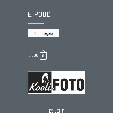
E-POOD
Tagasi
0,00
€
0
ESILEHT