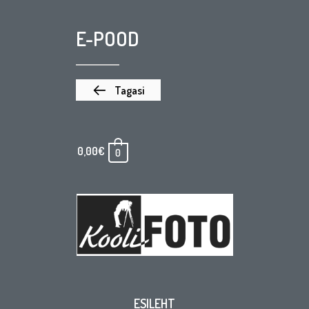
E-POOD
Tagasi
0,00
€
0
ESILEHT