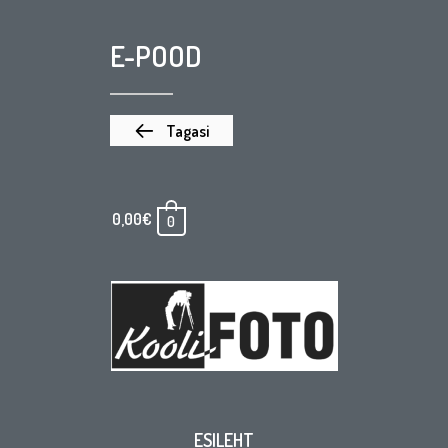
E-POOD
Tagasi
0,00
€
0
ESILEHT