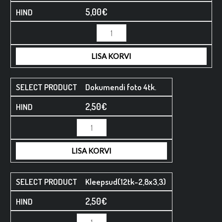
5,00
€
Minus
Minus
Plus
Plus
Quantity
Quantity
Quantity
Quantity
LISA KORVI
Dokumendi foto 4tk.
2,50
€
LISA KORVI
Kleepsud(12tk-2,8x3,3)
2,50
€