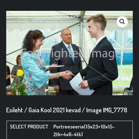
Esileht
/
Gaia Kool 2021 kevad
/ Image IMG_7778
Portreeseeria(15x23+10x15-
2tk+4x6-4tk)