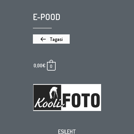
E-POOD
Tagasi
0,00
€
0
ESILEHT