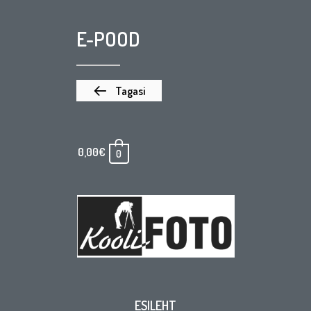
E-POOD
Tagasi
0,00
€
0
ESILEHT