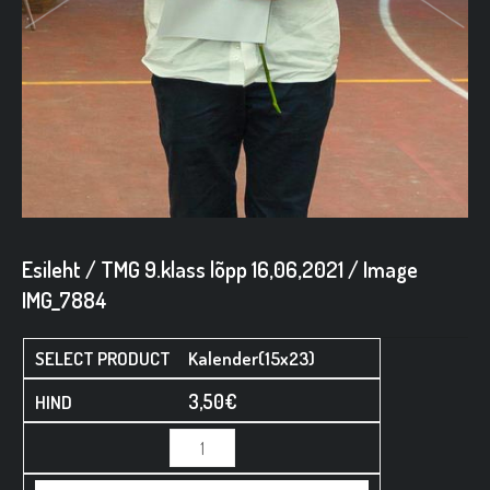
Esileht
/
TMG 9.klass lõpp 16,06,2021
/ Image
IMG_7884
Kalender(15x23)
3,50
€
Minus
Minus
Plus
Plus
Quantity
Quantity
Quantity
Quantity