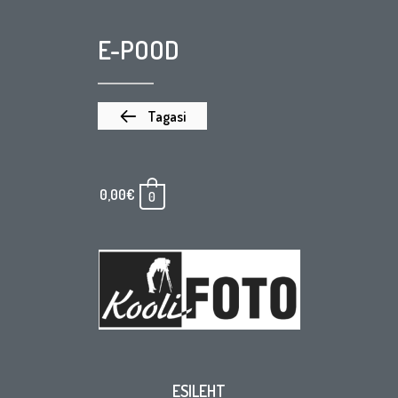
E-POOD
Tagasi
0,00
€
0
ESILEHT