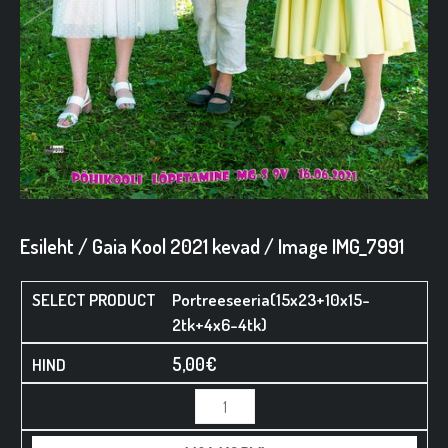
Esileht
/
Gaia Kool 2021 kevad
/ Image IMG_7991
Portreeseeria(15x23+10x15-
2tk+4x6-4tk)
5,00
€
Minus
Minus
Plus
Plus
Quantity
Quantity
Quantity
Quantity