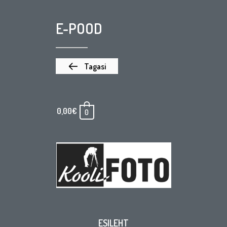
E-POOD
Tagasi
0,00
€
0
ESILEHT