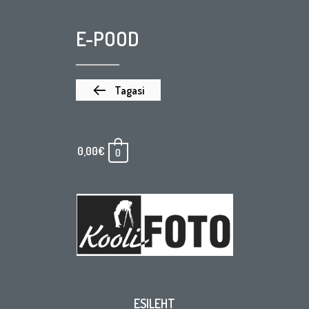
E-POOD
Tagasi
0,00
€
0
ESILEHT