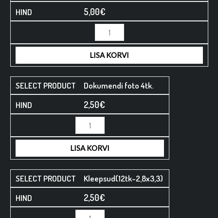
5,00
€
Minus
Minus
Plus
Plus
Quantity
Quantity
Quantity
Quantity
LISA KORVI
Dokumendi foto 4tk.
2,50
€
LISA KORVI
Kleepsud(12tk-2,8x3,3)
2,50
€