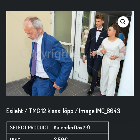
Esileht
/
TMG 12.klassi lõpp
/ Image IMG_8043
Kalender(15x23)
3,50
€