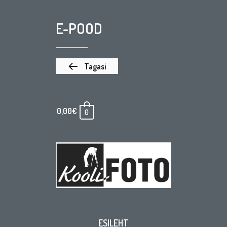
E-POOD
Tagasi
0,00
€
0
ESILEHT