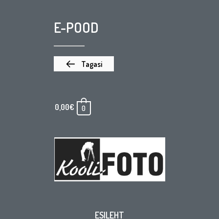
E-POOD
Tagasi
0,00
€
0
ESILEHT