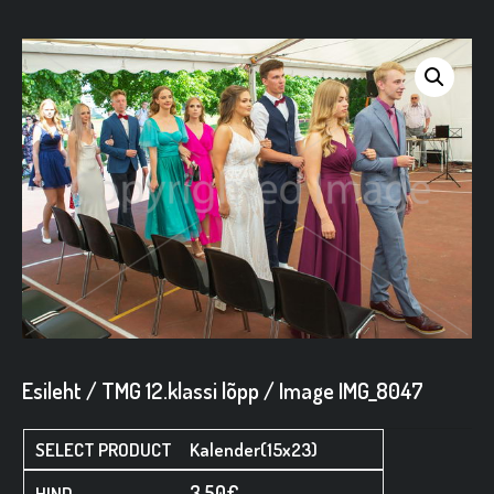
Esileht
/
TMG 12.klassi lõpp
/ Image IMG_8047
Kalender(15x23)
3,50
€