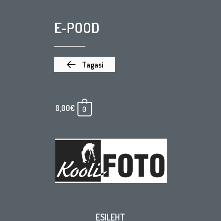
E-POOD
Tagasi
0,00
€
0
ESILEHT