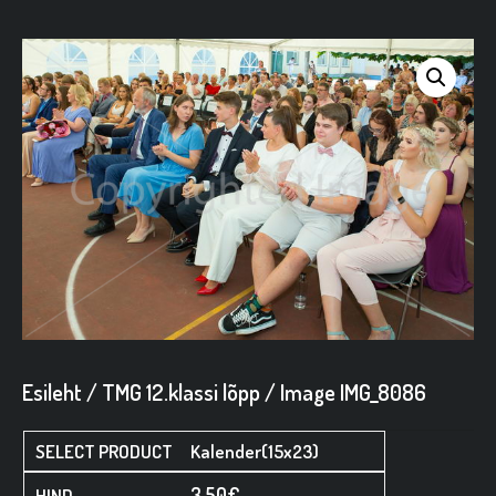
Esileht
/
TMG 12.klassi lõpp
/ Image IMG_8086
Kalender(15x23)
3,50
€