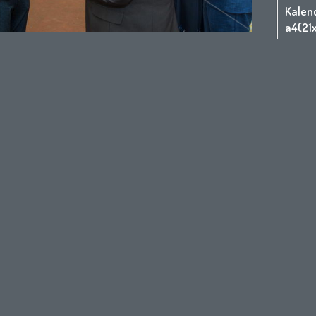
Kalen
a4(21