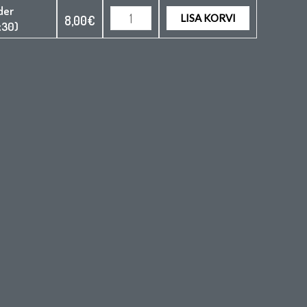
der
LISA KORVI
8,00
€
x30)