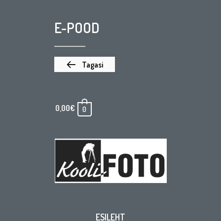
E-POOD
Tagasi
0,00
€
0
ESILEHT