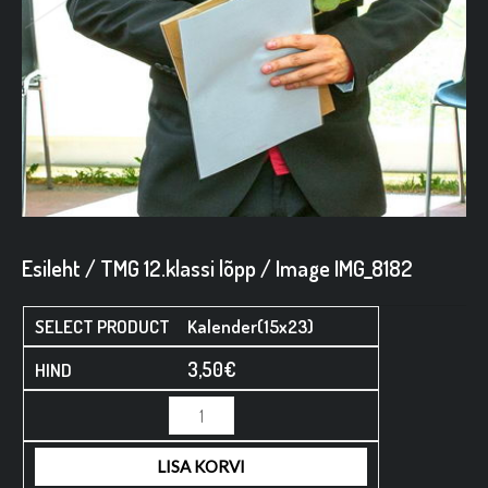
Esileht
/
TMG 12.klassi lõpp
/ Image IMG_8182
Kalender(15x23)
3,50
€
Minus
Minus
Plus
Plus
Quantity
Quantity
Quantity
Quantity
LISA KORVI