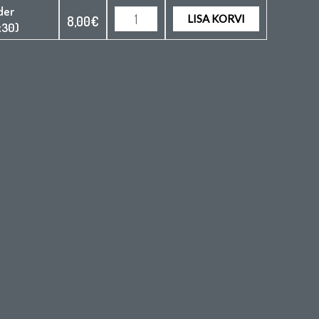
der
LISA KORVI
8,00
€
x30)