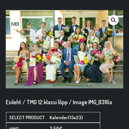
Esileht
/
TMG 12.klassi lõpp
/ Image IMG_8316a
Kalender(15x23)
3,50
€