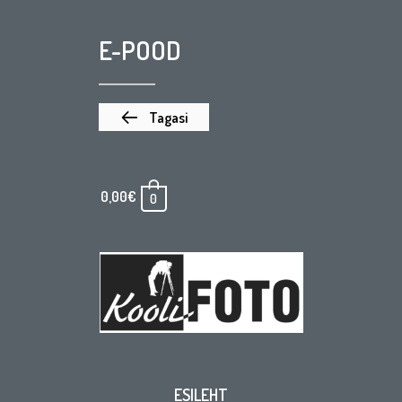
E-POOD
Tagasi
0,00
€
0
ESILEHT