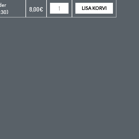
der
LISA KORVI
8,00
€
x30)