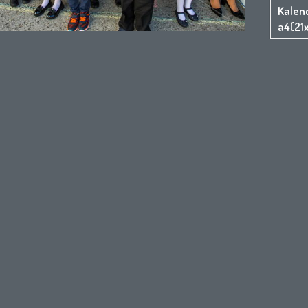
Kalen
a4(21