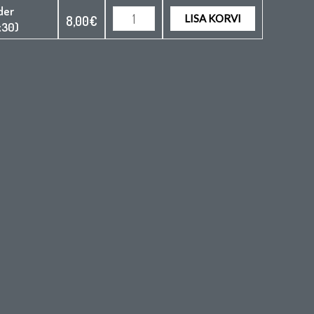
der
LISA KORVI
8,00
€
x30)