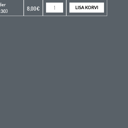
der
LISA KORVI
8,00
€
x30)