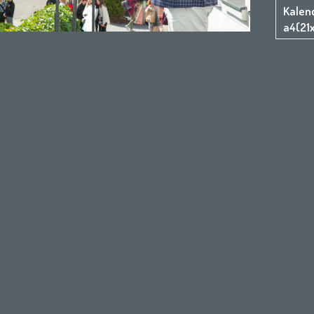
Kalen
a4(21