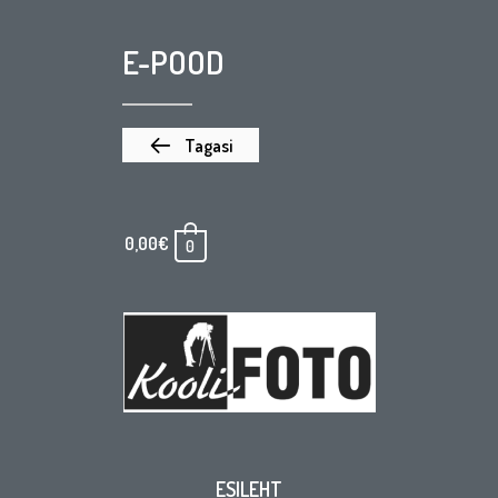
E-POOD
Tagasi
0,00
€
0
ESILEHT