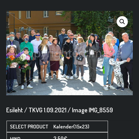
Esileht
/
TKVG 1.09.2021
/ Image IMG_8559
Kalender(15x23)
3,50
€