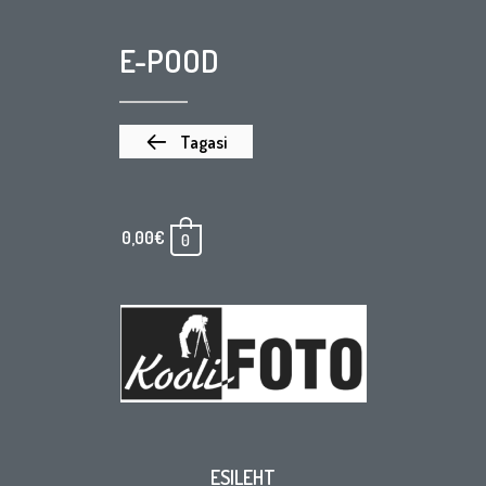
E-POOD
Tagasi
0,00
€
0
ESILEHT