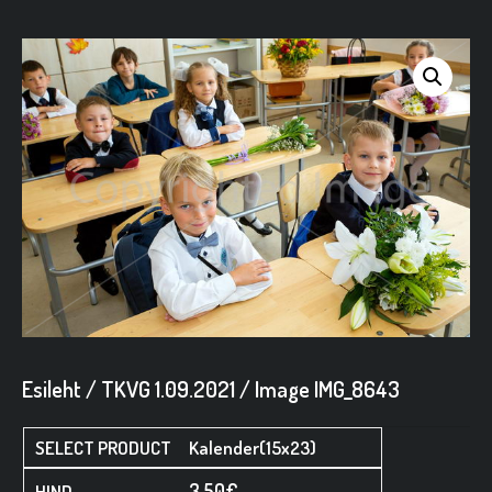
Esileht
/
TKVG 1.09.2021
/ Image IMG_8643
Kalender(15x23)
3,50
€