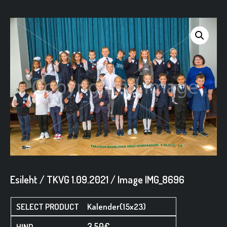
Esileht
/
TKVG 1.09.2021
/ Image IMG_8696
Kalender(15x23)
3,50
€