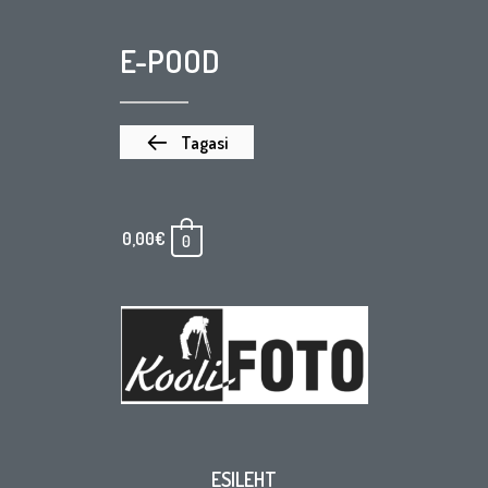
E-POOD
Tagasi
0,00
€
0
ESILEHT